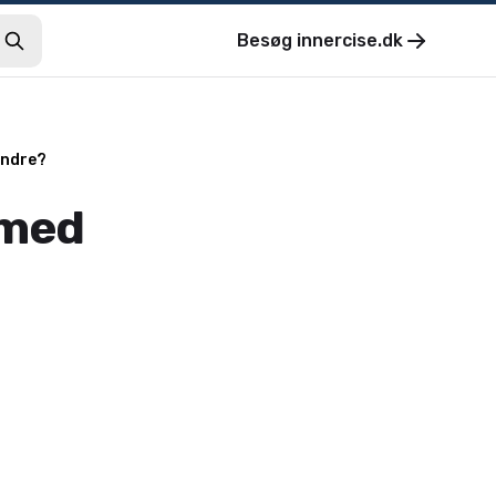
Besøg
innercise.dk
andre?
 med