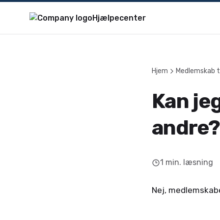
Hjælpecenter
Hjem
Medlemskab t
Kan je
andre?
1
min. læsning
Nej, medlemskabet