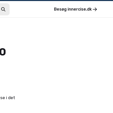
Besøg
innercise.dk
10
se i det