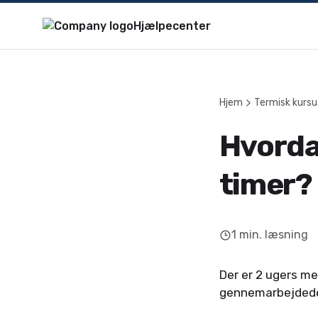
Hjælpecenter
Hjem
Termisk kursu
Hvordan
timer?
1
min. læsning
Der er 2 ugers me
gennemarbejdede